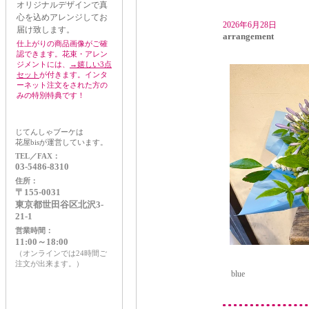
オリジナルデザインで真
心を込めアレンジしてお
2026年6月28日
届け致します。
arrangement
仕上がりの商品画像がご確
認できます。花束・アレン
ジメントには、
→嬉しい3点
セット
が付きます。インタ
ーネット注文をされた方の
みの特別特典です！
じてんしゃブーケは
花屋bisが運営しています。
TEL／FAX：
03-5486-8310
住所：
〒155-0031
東京都世田谷区北沢3-
21-1
営業時間：
11:00～18:00
（オンラインでは24時間ご
注文が出来ます。）
blue