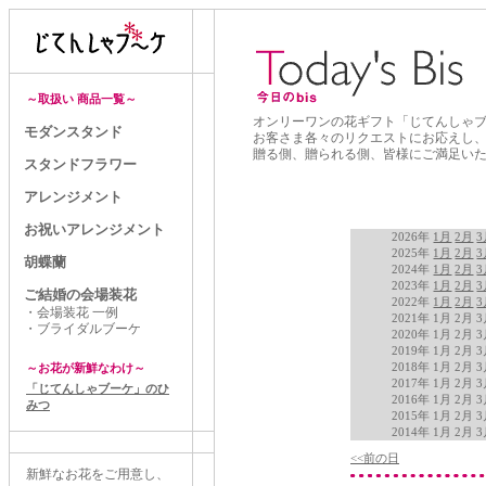
～取扱い 商品一覧～
オンリーワンの花ギフト「じてんしゃ
モダンスタンド
お客さま各々のリクエストにお応えし
贈る側、贈られる側、皆様にご満足い
スタンドフラワー
アレンジメント
お祝いアレンジメント
2026年
1月
2月
3
2025年
1月
2月
3
胡蝶蘭
2024年
1月
2月
3
2023年
1月
2月
3
ご結婚の会場装花
2022年
1月
2月
3
・会場装花 一例
2021年 1月 2月 
・ブライダルブーケ
2020年 1月 2月 
2019年 1月 2月 
2018年 1月 2月 
～お花が新鮮なわけ～
2017年 1月 2月 
「じてんしゃブーケ」のひ
2016年 1月 2月 
みつ
2015年 1月 2月 
2014年 1月 2月 
<<前の日
新鮮なお花をご用意し、