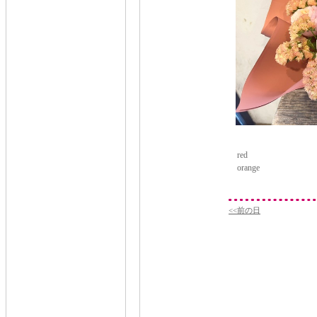
red
orange
<<前の日