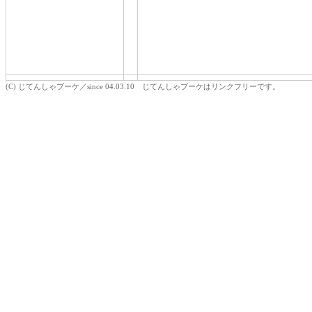
(C) じてんしゃブーケ／since 04.03.10 じてんしゃブーケはリンクフリーです。