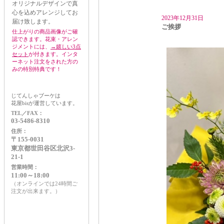
オリジナルデザインで真
心を込めアレンジしてお
2023年12月31日
届け致します。
ご挨拶
仕上がりの商品画像がご確
認できます。花束・アレン
ジメントには、
→嬉しい3点
セット
が付きます。インタ
ーネット注文をされた方の
みの特別特典です！
じてんしゃブーケは
花屋bisが運営しています。
TEL／FAX：
03-5486-8310
住所：
〒155-0031
東京都世田谷区北沢3-
21-1
営業時間：
11:00～18:00
（オンラインでは24時間ご
注文が出来ます。）