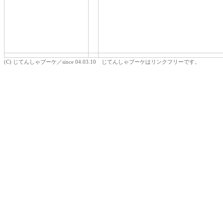
(C) じてんしゃブーケ／since 04.03.10 じてんしゃブーケはリンクフリーです。