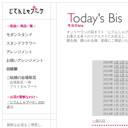
～取扱い 商品一覧～
オンリーワンの花ギフト「じてんしゃ
モダンスタンド
お客さま各々のリクエストにお応えし
贈る側、贈られる側、皆様にご満足い
スタンドフラワー
アレンジメント
お祝いアレンジメント
2026年
1月
2月
3
2025年
1月
2月
3
胡蝶蘭
2024年
1月
2月
3
2023年
1月
2月
3
ご結婚の会場装花
2022年
1月
2月
3
・会場装花 一例
2021年 1月 2月 
・ブライダルブーケ
2020年 1月 2月 
2019年 1月 2月 
2018年 1月 2月 
～お花が新鮮なわけ～
2017年 1月 2月 
「じてんしゃブーケ」のひ
2016年 1月 2月 
みつ
2015年 1月 2月 
2014年 1月 2月 
<<前の日
新鮮なお花をご用意し、