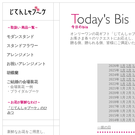
～取扱い 商品一覧～
オンリーワンの花ギフト「じてんしゃ
モダンスタンド
お客さま各々のリクエストにお応えし
贈る側、贈られる側、皆様にご満足い
スタンドフラワー
アレンジメント
お祝いアレンジメント
2026年
1月
2月
3
2025年
1月
2月
3
胡蝶蘭
2024年
1月
2月
3
2023年
1月
2月
3
ご結婚の会場装花
2022年
1月
2月
3
・会場装花 一例
2021年 1月 2月 
・ブライダルブーケ
2020年 1月 2月 
2019年 1月 2月 
2018年 1月 2月 
～お花が新鮮なわけ～
2017年 1月 2月 
「じてんしゃブーケ」のひ
2016年 1月 2月 
みつ
2015年 1月 2月 
2014年 1月 2月 
<<前の日
新鮮なお花をご用意し、