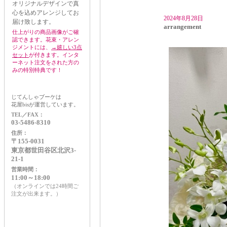
オリジナルデザインで真
心を込めアレンジしてお
2024年8月28日
届け致します。
arrangement
仕上がりの商品画像がご確
認できます。花束・アレン
ジメントには、
→嬉しい3点
セット
が付きます。インタ
ーネット注文をされた方の
みの特別特典です！
じてんしゃブーケは
花屋bisが運営しています。
TEL／FAX：
03-5486-8310
住所：
〒155-0031
東京都世田谷区北沢3-
21-1
営業時間：
11:00～18:00
（オンラインでは24時間ご
注文が出来ます。）