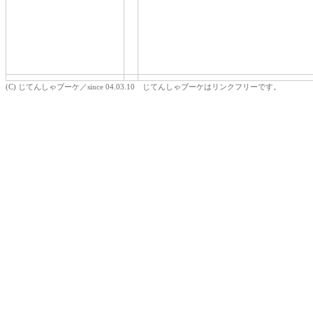
(C) じてんしゃブーケ／since 04.03.10 じてんしゃブーケはリンクフリーです。